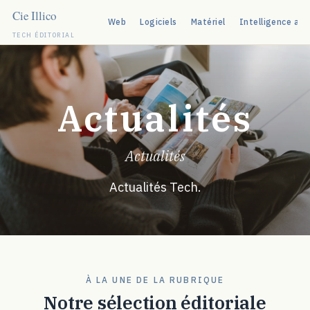
Web
Logiciels
Matériel
Intelligence arti
TECH ÉDITORIAL
Aller
au
contenu
Actualités
Actualités
Actualités Tech.
À LA UNE DE LA RUBRIQUE
Notre sélection éditoriale