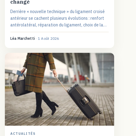
changé
Derrière « nouvelle technique » du ligament croisé
antérieur se cachent plusieurs évolutions : renfort
antérolatéral, réparation du ligament, choix de la
greffe. Le point clair pour mieux en parler à son
chirurgien.
Léa Marchetti
·
1 Août 2026
ACTUALITÉS