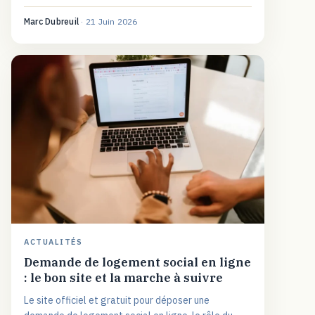
vérification : un guide durable pour s'informer sur le
département 83.
Marc Dubreuil
·
21 Juin 2026
ACTUALITÉS
Demande de logement social en ligne
: le bon site et la marche à suivre
Le site officiel et gratuit pour déposer une