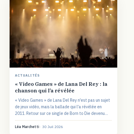
ACTUALITÉS
« Video Games » de Lana Del Rey : la
chanson qui l’a révélée
« Video Games » de Lana Del Rey n'est pas un sujet
de jeux vidéo, mais la ballade qui l'a révélée en
2011. Retour sur ce single de Born to Die devenu
viral : son histoire, le sens de ses paroles entre
amour et renoncement, et son style.
Léa Marchetti
·
30 Juil 2026