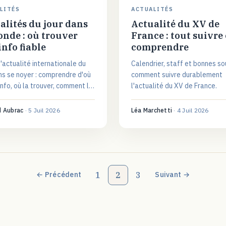
LITÉS
ACTUALITÉS
alités du jour dans
Actualité du XV de
onde : où trouver
France : tout suivre 
info fiable
comprendre
l'actualité internationale du
Calendrier, staff et bonnes so
ns se noyer : comprendre d'où
comment suivre durablement
'info, où la trouver, comment la
l'actualité du XV de France.
r et organiser une veille
 au quotidien.
d Aubrac
·
5 Juil 2026
Léa Marchetti
·
4 Juil 2026
1
2
3
← Précédent
Suivant →