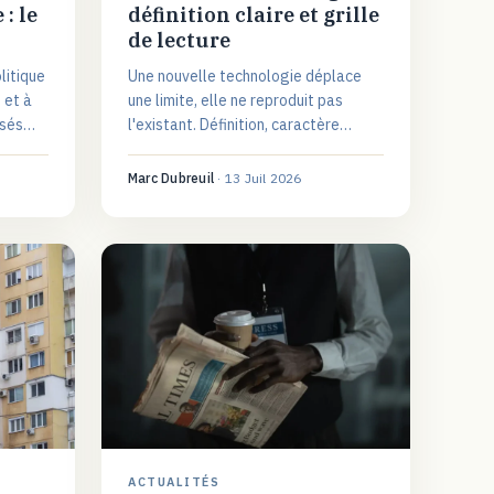
: le
définition claire et grille
de lecture
litique
Une nouvelle technologie déplace
 et à
une limite, elle ne reproduit pas
ssés
l'existant. Définition, caractère
au
relatif du terme et grille pour juger
lecture
une vraie innovation.
Marc Dubreuil
·
13 Juil 2026
ACTUALITÉS