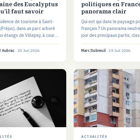
ine des Eucalyptus
politiques en France 
qu’il faut savoir
panorama clair
sidence de tourisme à Saint-
Qui est qui dans le paysage po
(Fréjus), dans un parc arboré
français ? Un panorama neutre
x étangs de Villepey, à courte
jour des principaux partis, cla
e des plages : situation,
par orientation, avec un table
ts et profil de séjour.
récapitulatif et une grille de 
d Aubrac
·
20 Juil 2026
Marc Dubreuil
·
19 Juil 2026
pour les situer.
LITÉS
ACTUALITÉS