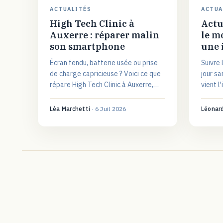
ACTUALITÉS
ACTUA
High Tech Clinic à
Actu
Auxerre : réparer malin
le m
son smartphone
une 
Écran fendu, batterie usée ou prise
Suivre 
de charge capricieuse ? Voici ce que
jour sa
répare High Tech Clinic à Auxerre,
vient l
comment se déroule une réparation
recoupe
et comment trancher entre réparer
tenable
Léa Marchetti
·
6 Juil 2026
Léonar
et remplacer.