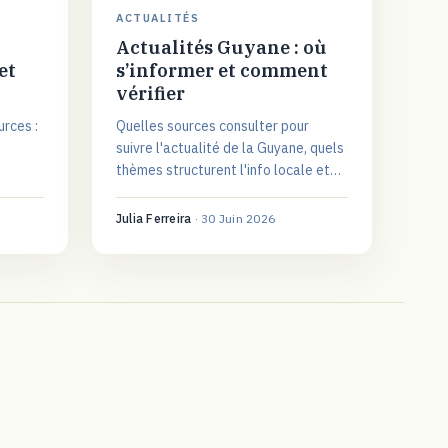
ACTUALITÉS
Actualités Guyane : où
et
s’informer et comment
vérifier
urces :
Quelles sources consulter pour
suivre l'actualité de la Guyane, quels
thèmes structurent l'info locale et
comment distinguer une information
vérifiée d'une simple rumeur.
Julia Ferreira
·
30 Juin 2026