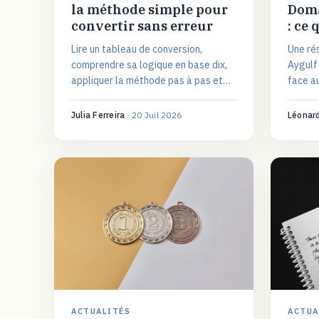
la méthode simple pour
Doma
convertir sans erreur
: ce 
Lire un tableau de conversion,
Une ré
comprendre sa logique en base dix,
Aygulf 
appliquer la méthode pas à pas et
face au
déjouer les pièges des surfaces et
distanc
des volumes : le guide pratique.
logemen
Julia Ferreira
·
20 Juil 2026
Léonar
ACTUALITÉS
ACTUA