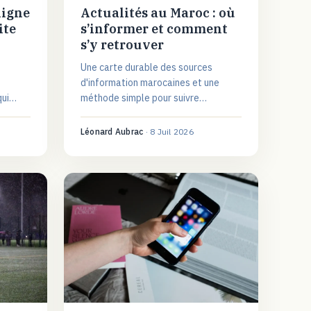
ligne
Actualités au Maroc : où
ite
s’informer et comment
s’y retrouver
Une carte durable des sources
d'information marocaines et une
qui
méthode simple pour suivre
l'actualité au Maroc sans se noyer
dans le flux ni dans les rumeurs.
Léonard Aubrac
·
8 Juil 2026