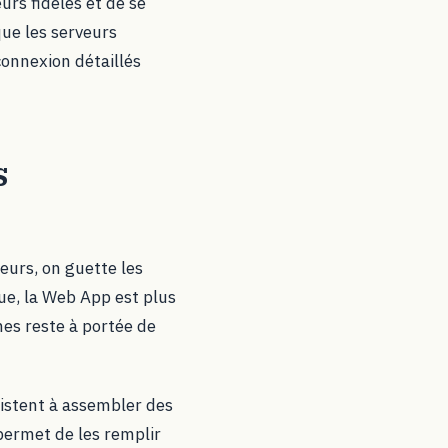
rs fidèles et de se
que les serveurs
connexion détaillés
s
ueurs, on guette les
ue, la Web App est plus
hes reste à portée de
sistent à assembler des
permet de les remplir