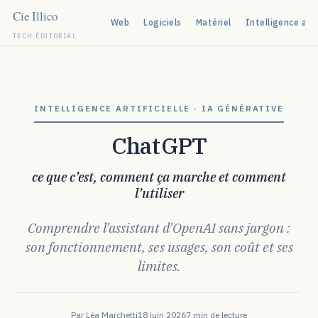
Web
Logiciels
Matériel
Intelligence arti
TECH ÉDITORIAL
Aller
au
contenu
INTELLIGENCE ARTIFICIELLE · IA GÉNÉRATIVE
ChatGPT
ce que c’est, comment ça marche et comment
l’utiliser
Comprendre l’assistant d’OpenAI sans jargon :
son fonctionnement, ses usages, son coût et ses
limites.
Par Léa Marchetti
18 juin 2026
7 min de lecture