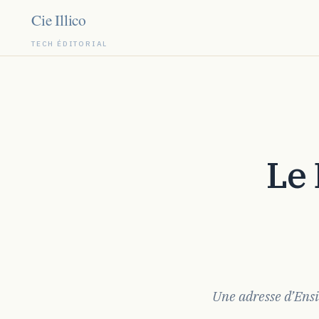
TECH ÉDITORIAL
Aller
au
contenu
Le Domaine du Moulin en
Une adresse d’Ensi