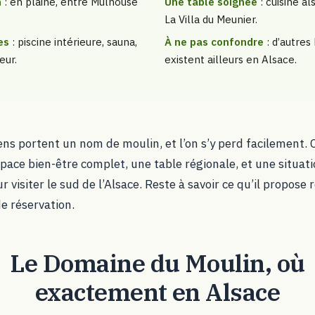
n
: en plaine, entre Mulhouse
Une table soignée
: cuisine a
La Villa du Meunier.
es
: piscine intérieure, sauna,
À ne pas confondre
: d’autres
eur.
existent ailleurs en Alsace.
ens portent un nom de moulin, et l’on s’y perd facilement. C
space bien-être complet, une table régionale, et une situati
isiter le sud de l’Alsace. Reste à savoir ce qu’il propose 
de réservation.
Le Domaine du Moulin, où
exactement en Alsace