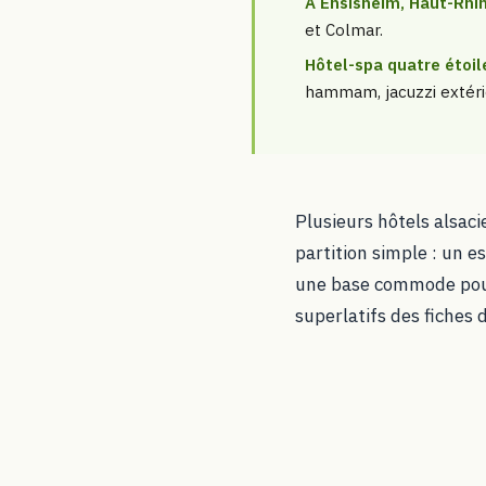
À Ensisheim, Haut-Rhi
et Colmar.
Hôtel-spa quatre étoil
hammam, jacuzzi extéri
Plusieurs hôtels alsaci
partition simple : un e
une base commode pour v
superlatifs des fiches 